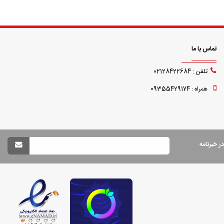
تماس با ما
تلفن : 02128422684
همراه : 09355429174
 خبرنامه