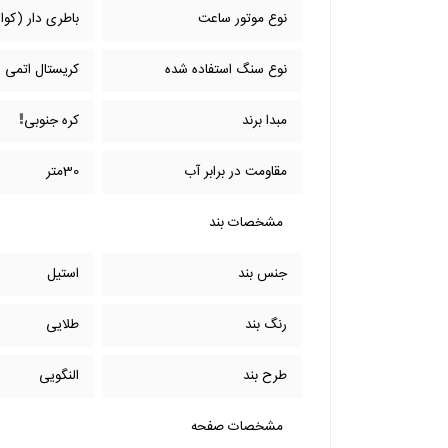
نوع موتور ساعت
باطری دار (کوار
نوع سنگ استفاده شده
کریستال اتمی
مبدا برند
کره جنوبی
مقاومت در برابر آب
30متر
مشخصات بند
جنس بند
استیل
رنگ بند
طلایی
طرح بند
النگویی
مشخصات صفحه