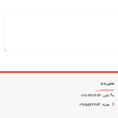
تماس با ما
تلفن : 02128422684
همراه : 09355429174