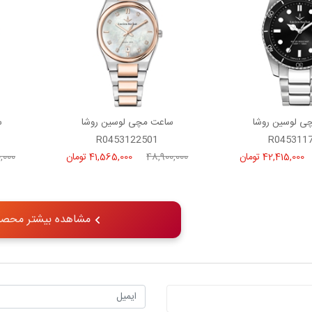
ی لوسین روشا
ساعت مچی لوسین روشا
س
R0453122501
R045311
42,415,000 تومان
48,900,000
41,565,000 تومان
,000
مشاهده بیشتر محصو