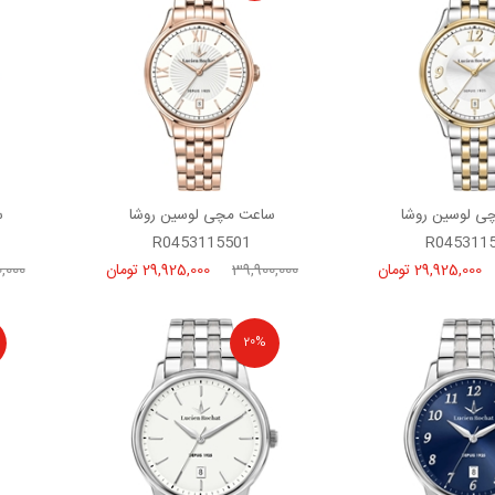
ی لوسین روشا
ساعت مچی لوسین روشا
س
R0453115501
R045311
29,925,000 تومان
39,900,000
29,925,000 تومان
,000
20%