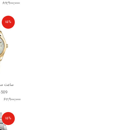
87,900,000
15%
ساعت مچ
4509
62,900,000
15%