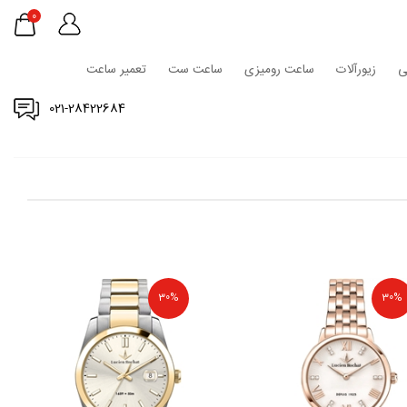
0
ی
زیورآلات
ساعت رومیزی
ساعت ست
تعمیر ساعت
021-28422684
30%
30%