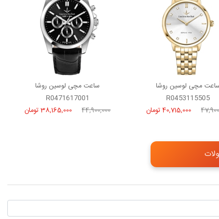
اعت مچی لوسین روشا
ساعت مچی لوسین روشا
R0471617001
R0453115505
47,900
40,715,000 تومان
44,900,000
38,165,000 تومان
لات