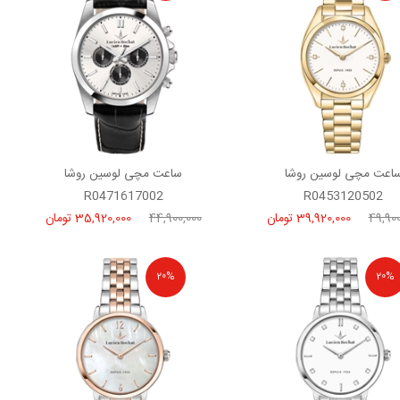
اعت مچی لوسین روشا
ساعت مچی لوسین روشا
R0471617002
R0453120502
49,900
39,920,000 تومان
44,900,000
35,920,000 تومان
20%
20%