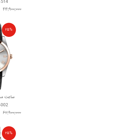
4514
44,900,000
25%
ساعت مچ
4002
62,900,000
25%