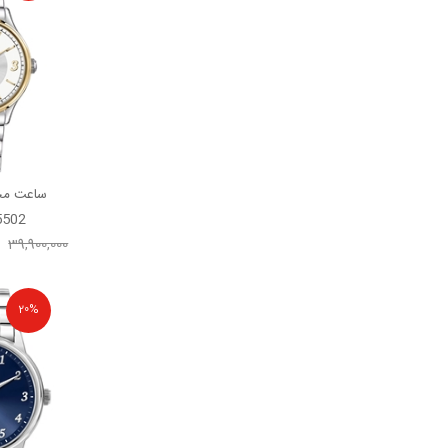
ساعت مچ
5502
39,900,000
20%