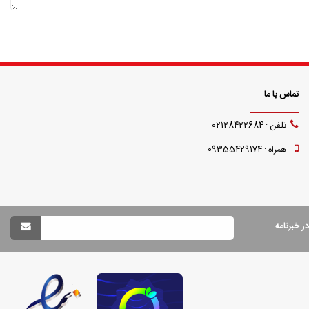
تماس با ما
تلفن : 02128422684
همراه : 09355429174
 خبرنامه