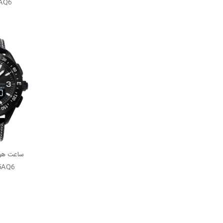
AQ6
5AQ6