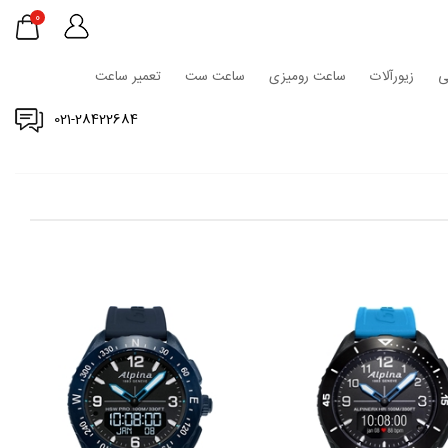
0
ی
زیورآلات
ساعت رومیزی
ساعت ست
تعمیر ساعت
021-28422684