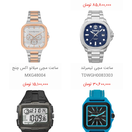
85,800,000 تومان
ساعت مچی تیمبرلند
ساعت مچی میلانو اکس چنج
MXG48004
TDWGH0083303
30,600,000 تومان
15,100,000 تومان