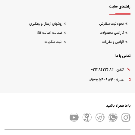
راهنمای سایت
نحوه ثبت سفارش
روشهای ارسال و رهگیری
گارانتی محصولات
ضمانت اصالت کالا
قوانین و مقررات
ثبت شکایات
تماس با ما
تلفن : 02128422684
همراه : 09355429174
با ما همراه باشید