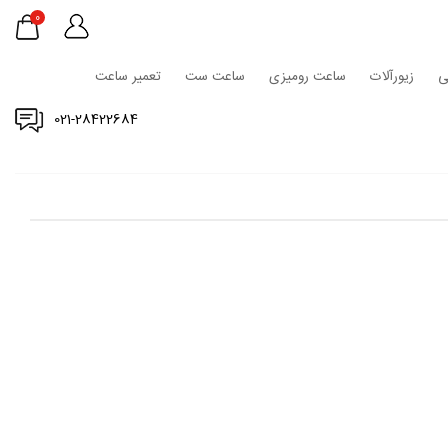
0
ی
زیورآلات
ساعت رومیزی
ساعت ست
تعمیر ساعت
021-28422684