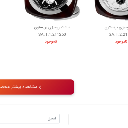
میزی بریستون
ساعت رومیزی بریستون
211250.SA.T.1
2112
ناموجود
ناموجود
مشاهده بیشتر محصو