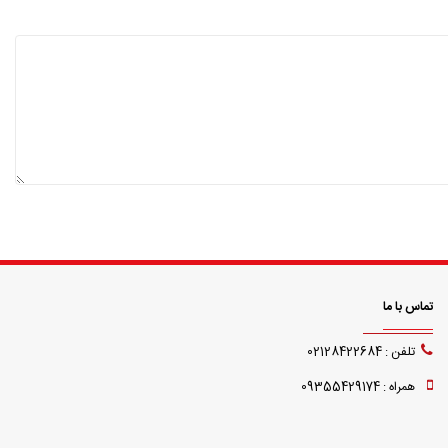
تماس با ما
تلفن : 02128422684
همراه : 09355429174