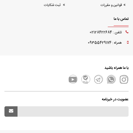
قوانین و مقررات
ثبت شکایات
تماس با ما
تلفن : 02128422684
همراه : 09355429174
با ما همراه باشید
عضویت در خبرنامه