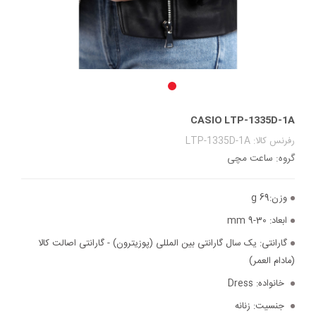
CASIO LTP-1335D-1A
رفرنس کالا: LTP-1335D-1A
گروه: ساعت مچی
وزن:
69 g
ابعاد:
30-9 mm
گارانتی:
یک سال گارانتی بین المللی (پوزیترون) - گارانتی اصالت کالا
(مادام العمر)
خانواده:
Dress
جنسیت:
زنانه