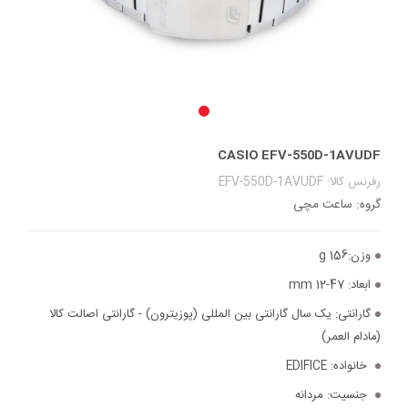
CASIO EFV-550D-1AVUDF
رفرنس کالا: EFV-550D-1AVUDF
گروه: ساعت مچی
وزن:
156 g
ابعاد:
47-12 mm
گارانتی:
یک سال گارانتی بین المللی (پوزیترون) - گارانتی اصالت کالا
(مادام العمر)
خانواده:
EDIFICE
جنسیت:
مردانه