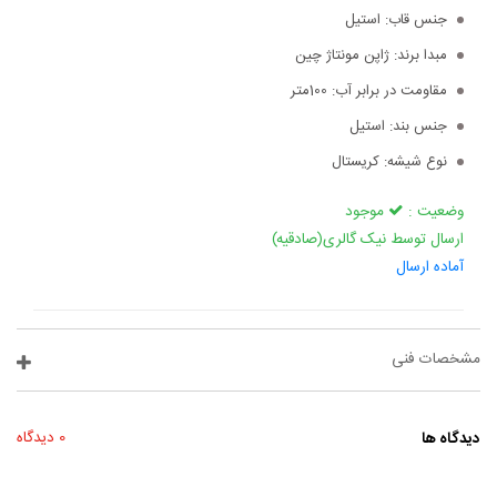
جنس قاب:
استیل
مبدا برند:
ژاپن مونتاژ چین
مقاومت در برابر آب:
100متر
جنس بند:
استیل
نوع شیشه:
کریستال
وضعیت :
موجود
ارسال توسط نیک گالری(صادقیه)
آماده ارسال
مشخصات فنی
دیدگاه ها
0 دیدگاه