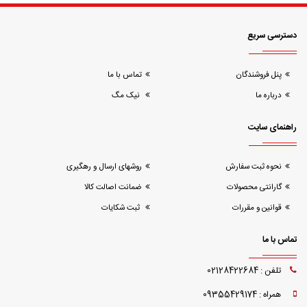
دسترسی سریع
پنل فروشندگان
تماس با ما
درباره ما
نیک مگ
راهنمای سایت
نحوه ثبت سفارش
روشهای ارسال و رهگیری
گارانتی محصولات
ضمانت اصالت کالا
قوانین و مقررات
ثبت شکایات
تماس با ما
تلفن : 02128422684
همراه : 09355429174