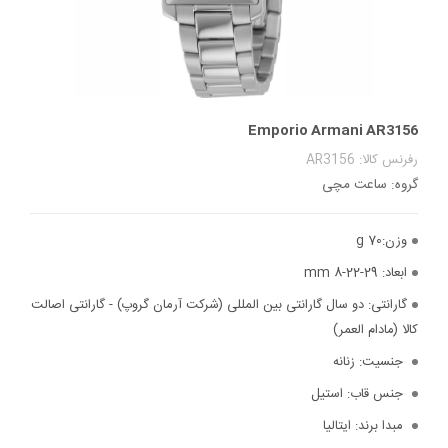
Emporio Armani AR3156
رفرنس کالا: AR3156
گروه: ساعت مچی
وزن:
70 g
ابعاد:
29-22-8 mm
گارانتی:
دو سال گارانتی بین المللی (شرکت آرمان گروپ) - گارانتی اصالت
کالا (مادام العمر)
جنسیت:
زنانه
جنس قاب:
استیل
مبدا برند:
ایتالیا