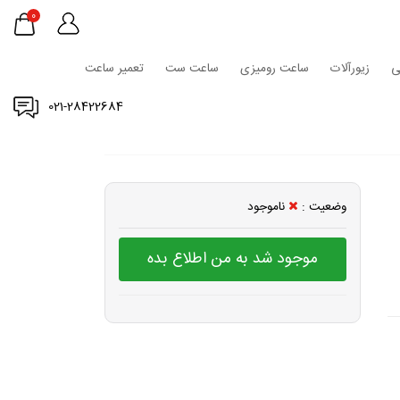
0
ی
زیورآلات
ساعت رومیزی
ساعت ست
تعمیر ساعت
021-28422684
وضعیت :
ناموجود
موجود شد به من اطلاع بده