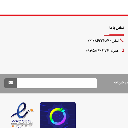
تماس با ما
تلفن : 02128422684
همراه : 09355429174
 خبرنامه