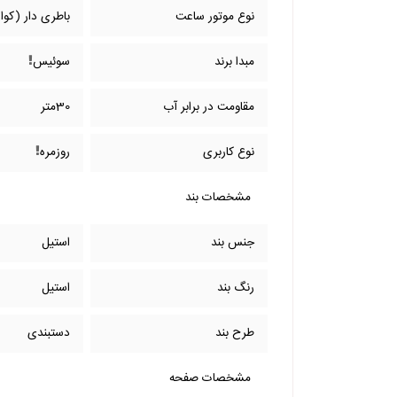
نوع موتور ساعت
باطری دار (کوار
مبدا برند
سوئیس
مقاومت در برابر آب
30متر
نوع کاربری
روزمره
مشخصات بند
جنس بند
استیل
رنگ بند
استیل
طرح بند
دستبندی
مشخصات صفحه