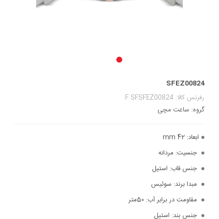
SFEZ00824
رفرنس کالا: F SFSFEZ00824
گروه: ساعت مچی
ابعاد:
42 mm
جنسیت:
مردانه
جنس قاب:
استیل
مبدا برند:
سوئیس
مقاومت در برابر آب:
50متر
جنس بند:
استیل