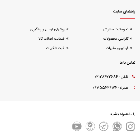
راهنمای سایت
نحوه ثبت سفارش
روشهای ارسال و رهگیری
گارانتی محصولات
ضمانت اصالت کالا
قوانین و مقررات
ثبت شکایات
تماس با ما
تلفن : 02128422684
همراه : 09355429174
با ما همراه باشید