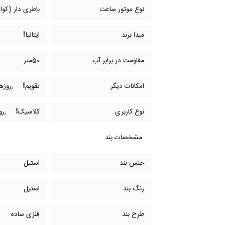
نوع موتور ساعت
باطری دار (کوار
مبدا برند
ایتالیا
مقاومت در برابر آب
50متر
امکانات دیگر
تقویم
,روزه
نوع کاربری
کلاسیک
,رو
مشخصات بند
جنس بند
استیل
رنگ بند
استیل
طرح بند
فلزی ساده