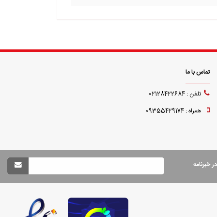
تماس با ما
تلفن : 02128422684
همراه : 09355429174
 خبرنامه