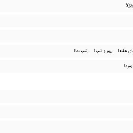
تز)
ای هفته
,روز و شب
,شب نما
زمره