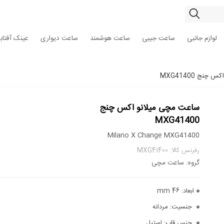
لوازم جانبی
ساعت جیبی
ساعت هوشمند
ساعت دیواری
عینک آفتاب
نج MXG41400
ساعت مچی میلانو اکس چنج
MXG41400
Milano X Change MXG41400
رفرنس کالا: MXG41400
گروه: ساعت مچی
ابعاد:
46 mm
جنسیت:
مردانه
جنس قاب:
استیل