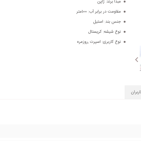
مبدا برند:
ژاپن
مقاومت در برابر آب:
100متر
جنس بند:
استیل
نوع شیشه:
کریستال
نوع کاربری:
اسپرت ,روزمره
ربران