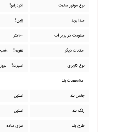
نوع موتور ساعت
اکودرایو
مبدا برند
ژاپن
مقاومت در برابر آب
100متر
امکانات دیگر
تقویم
,شب ن
نوع کاربری
اسپرت
,روز
مشخصات بند
جنس بند
استیل
رنگ بند
استیل
طرح بند
فلزی ساده