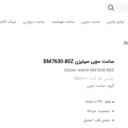
لوازم جانبی
ساعت جیبی
ساعت هوشمند
ساعت دیواری
عینک آفتاب
ساعت مچی سیتیزن BM7630-80Z
Citizen watch BM7630-80Z
رفرنس کالا: BM7630-80Z
گروه: ساعت مچی
ابعاد:
41*10 mm
جنسیت:
مردانه
جنس قاب:
استیل