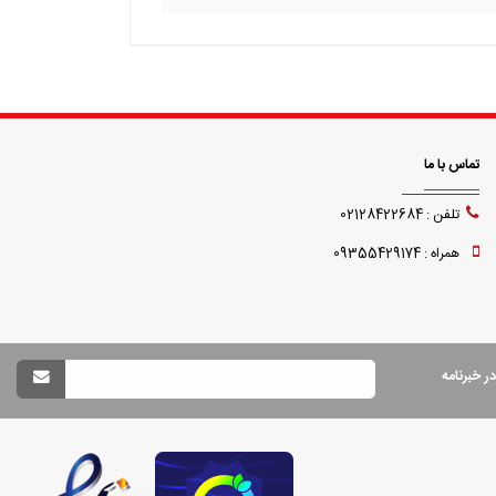
تماس با ما
تلفن : 02128422684
همراه : 09355429174
 خبرنامه