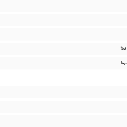
ما
مره