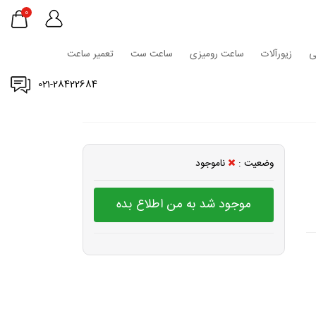
0
ی
زیورآلات
ساعت رومیزی
ساعت ست
تعمیر ساعت
021-28422684
وضعیت :
ناموجود
موجود شد به من اطلاع بده