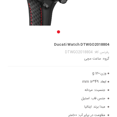
Ducati Watch DTWGO2018804
رفرنس کالا: DTWGO2018804
گروه: ساعت مچی
وزن:
120 g
ابعاد:
49*12 mm
جنسیت:
مردانه
جنس قاب:
استیل
مبدا برند:
ایتالیا
مقاومت در برابر آب:
100متر