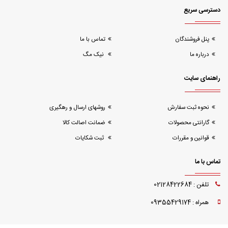
دسترسی سریع
پنل فروشندگان
تماس با ما
درباره ما
نیک مگ
راهنمای سایت
نحوه ثبت سفارش
روشهای ارسال و رهگیری
گارانتی محصولات
ضمانت اصالت کالا
قوانین و مقررات
ثبت شکایات
تماس با ما
تلفن : 02128422684
همراه : 09355429174