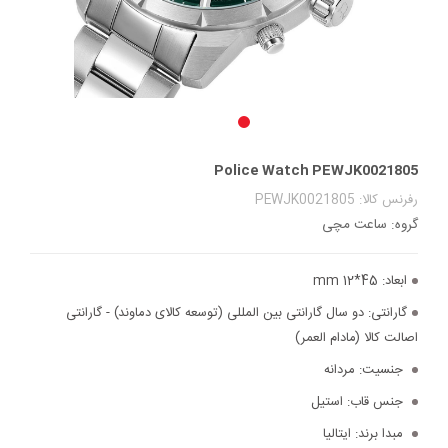
Police Watch PEWJK0021805
رفرنس کالا: PEWJK0021805
گروه: ساعت مچی
ابعاد:
45*12 mm
گارانتی:
دو سال گارانتی بین المللی (توسعه کالای دماوند) - گارانتی
اصالت کالا (مادام العمر)
جنسیت:
مردانه
جنس قاب:
استیل
مبدا برند:
ایتالیا