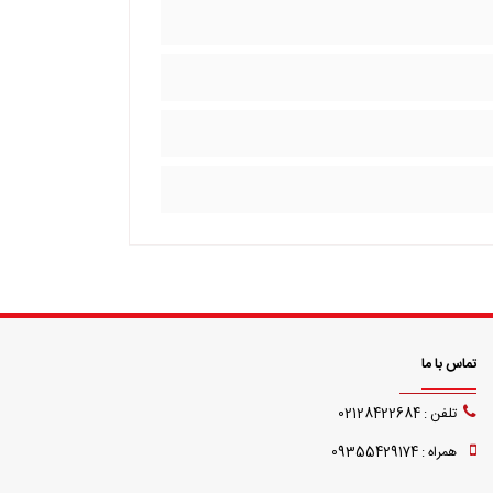
تماس با ما
تلفن : 02128422684
همراه : 09355429174