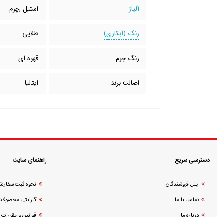
آلیاژ
استیل ,چرم
رنگ (آبکاری)
طلایی
رنگ چرم
قهوه ای
اصالت برند
ایتالیا
دسترسی سریع
راهنمای سایت
پنل فروشندگان
نحوه ثبت سفار
تماس با ما
گارانتی محصولات
درباره ما
قوانین و مقررات