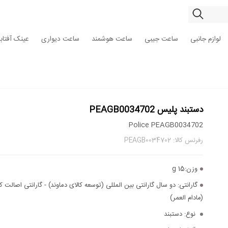
لوازم جانبی
ساعت جیبی
ساعت هوشمند
ساعت دیواری
عینک آفتاب
دستبند پلیس PEAGB0034702
Police PEAGB0034702
رفرنس کالا: PEAGB0034702
وزن:
15 g
گارانتی:
دو سال گارانتی بین المللی (توسعه کالای دماوند) - گارانتی اصالت کا
(مادام العمر)
نوع:
دستبند