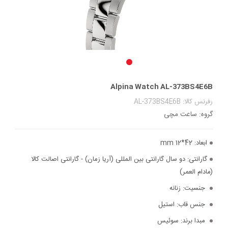
Alpina Watch AL-373BS4E6B
رفرنس کالا: AL-373BS4E6B
گروه: ساعت مچی
ابعاد:
42*12 mm
گارانتی:
دو سال گارانتی بین المللی (آریا زمان) - گارانتی اصالت کالا
(مادام العمر)
جنسیت:
زنانه
جنس قاب:
استیل
مبدا برند:
سوئیس