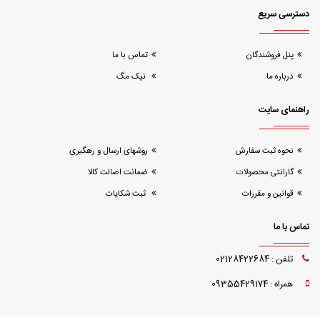
دسترسی سریع
پنل فروشندگان
تماس با ما
درباره ما
نیک مگ
راهنمای سایت
نحوه ثبت سفارش
روشهای ارسال و رهگیری
گارانتی محصولات
ضمانت اصالت کالا
قوانین و مقررات
ثبت شکایات
تماس با ما
تلفن : 02128422684
همراه : 09355429174