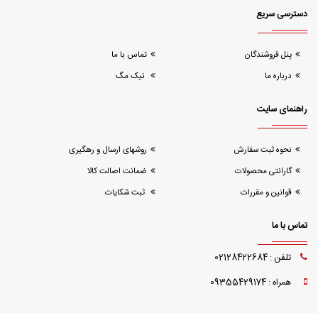
دسترسی سریع
پنل فروشندگان
تماس با ما
درباره ما
نیک مگ
راهنمای سایت
نحوه ثبت سفارش
روشهای ارسال و رهگیری
گارانتی محصولات
ضمانت اصالت کالا
قوانین و مقررات
ثبت شکایات
تماس با ما
تلفن : 02128422684
همراه : 09355429174