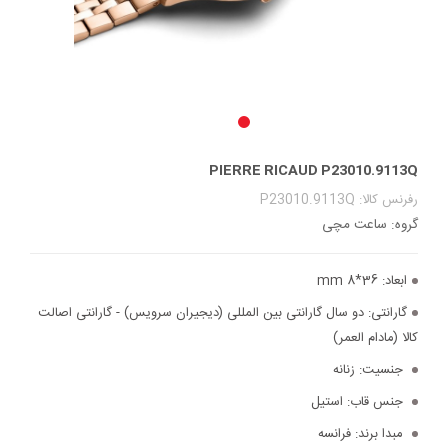
PIERRE RICAUD P23010.9113Q
رفرنس کالا: P23010.9113Q
گروه: ساعت مچی
ابعاد:
36*8 mm
گارانتی:
دو سال گارانتی بین المللی (دیجیران سرویس) - گارانتی اصالت
کالا (مادام العمر)
جنسیت:
زنانه
جنس قاب:
استیل
مبدا برند:
فرانسه