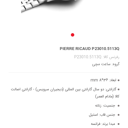
PIERRE RICAUD P23010.5113Q
رفرنس کالا: P23010.5113Q
گروه: ساعت مچی
ابعاد:
36*8 mm
گارانتی:
دو سال گارانتی بین المللی (دیجیران سرویس) - گارانتی اصالت
کالا (مادام العمر)
جنسیت:
زنانه
جنس قاب:
استیل
مبدا برند:
فرانسه