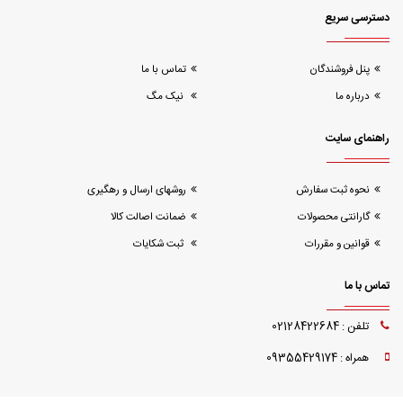
دسترسی سریع
پنل فروشندگان
تماس با ما
درباره ما
نیک مگ
راهنمای سایت
نحوه ثبت سفارش
روشهای ارسال و رهگیری
گارانتی محصولات
ضمانت اصالت کالا
قوانین و مقررات
ثبت شکایات
تماس با ما
تلفن : 02128422684
همراه : 09355429174