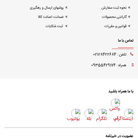
نحوه ثبت سفارش
روشهای ارسال و رهگیری
گارانتی محصولات
ضمانت اصالت کالا
قوانین و مقررات
ثبت شکایات
تماس با ما
تلفن : 02128422684
همراه : 09355429174
با ما همراه باشید
عضویت در خبرنامه