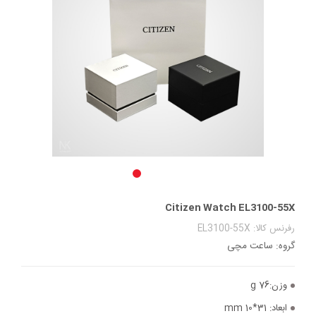
Citizen Watch EL3100-55X
رفرنس کالا: EL3100-55X
گروه: ساعت مچی
وزن:
76 g
ابعاد:
31*10 mm