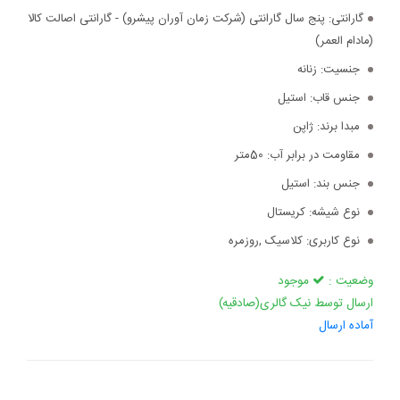
گارانتی:
پنج سال گارانتی (شرکت زمان آوران پیشرو) - گارانتی اصالت کالا
(مادام العمر)
جنسیت:
زنانه
جنس قاب:
استیل
مبدا برند:
ژاپن
مقاومت در برابر آب:
50متر
جنس بند:
استیل
نوع شیشه:
کریستال
نوع کاربری:
کلاسیک ,روزمره
وضعیت :
موجود
ارسال توسط نیک گالری(صادقیه)
آماده ارسال