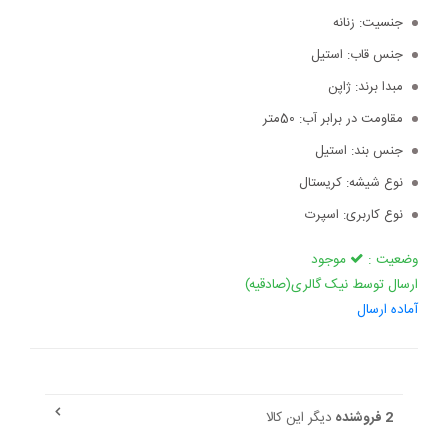
جنسیت:
زنانه
جنس قاب:
استیل
مبدا برند:
ژاپن
مقاومت در برابر آب:
50متر
جنس بند:
استیل
نوع شیشه:
کریستال
نوع کاربری:
اسپرت
وضعیت :
موجود
ارسال توسط نیک گالری(صادقیه)
آماده ارسال
2 فروشنده
دیگر این کالا