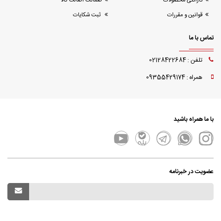
گارانتی محصولات
ضمانت اصالت کالا
قوانین و مقررات
ثبت شکایات
تماس با ما
تلفن : 02128422684
همراه : 09355429174
با ما همراه باشید
عضویت در خبرنامه