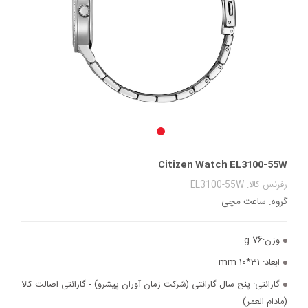
Citizen Watch EL3100-55W
رفرنس کالا: EL3100-55W
گروه: ساعت مچی
وزن:
76 g
ابعاد:
31*10 mm
گارانتی:
پنج سال گارانتی (شرکت زمان آوران پیشرو) - گارانتی اصالت کالا
(مادام العمر)