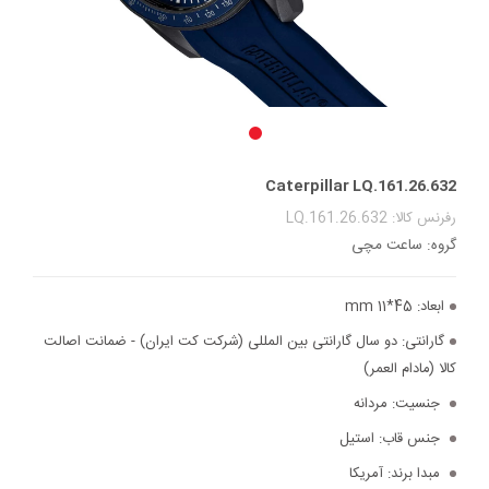
Caterpillar LQ.161.26.632
رفرنس کالا: LQ.161.26.632
گروه: ساعت مچی
ابعاد:
45*11 mm
گارانتی:
دو سال گارانتی بین المللی (شرکت کت ایران) - ضمانت اصالت
کالا (مادام العمر)
جنسیت:
مردانه
جنس قاب:
استیل
مبدا برند:
آمریکا