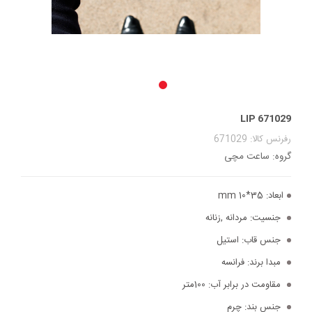
LIP 671029
رفرنس کالا: 671029
گروه: ساعت مچی
ابعاد:
35*10 mm
جنسیت:
مردانه ,زنانه
جنس قاب:
استیل
مبدا برند:
فرانسه
مقاومت در برابر آب:
100متر
جنس بند:
چرم