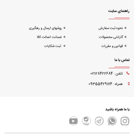
راهنمای سایت
نحوه ثبت سفارش
روشهای ارسال و رهگیری
گارانتی محصولات
ضمانت اصالت کالا
قوانین و مقررات
ثبت شکایات
تماس با ما
تلفن : 02128422684
همراه : 09355429174
با ما همراه باشید