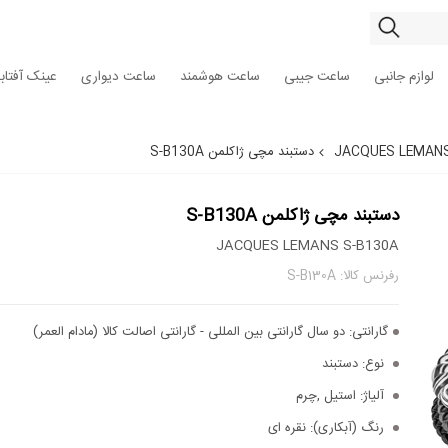
لوازم جانبی
ساعت جیبی
ساعت هوشمند
ساعت دیواری
عینک آفتاب
دستبند مچی ژاکلمن S-B130A
دستبند مچی ژاکلمن S-B130A
JACQUES LEMANS S-B130A
رفرنس کالا: S-B130A
گارانتی:
دو سال گارانتی بین المللی - گارانتی اصالت کالا (مادام العمر)
نوع:
دستبند
آلیاژ:
استیل ,چرم
رنگ (آبکاری):
نقره ای