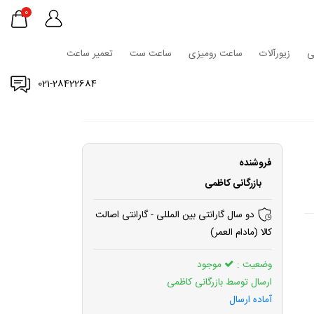
0
ی
زیورآلات
ساعت رومیزی
ساعت ست
تعمیر ساعت
021-28422684
فروشنده
بازرگانی کاظمی
دو سال گارانتی بین المللی - گارانتی اصالت
کالا (مادام العمر)
وضعیت :
موجود
ارسال توسط بازرگانی کاظمی
آماده ارسال