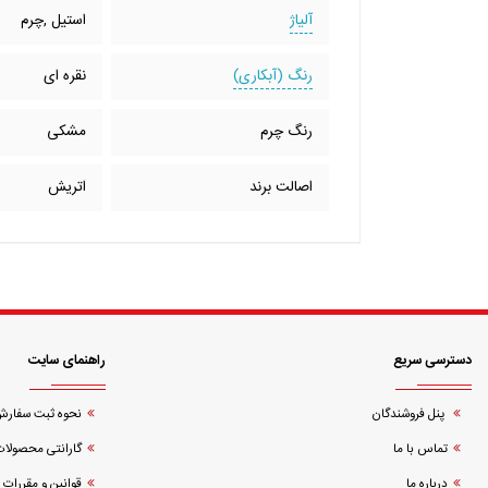
آلیاژ
استیل ,چرم
رنگ (آبکاری)
نقره ای
رنگ چرم
مشکی
اصالت برند
اتریش
دسترسی سریع
راهنمای سایت
پنل فروشندگان
نحوه ثبت سفار
تماس با ما
گارانتی محصولات
درباره ما
قوانین و مقررات