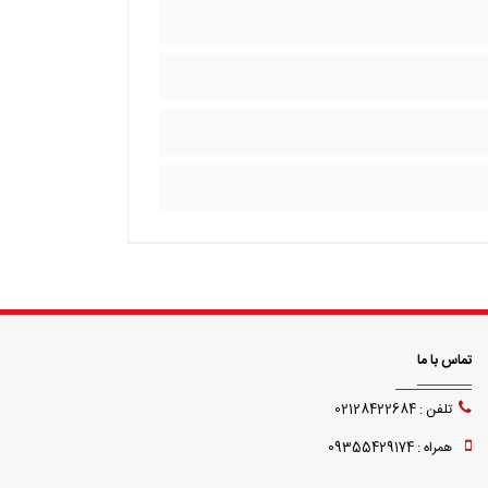
تماس با ما
تلفن : 02128422684
همراه : 09355429174