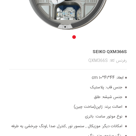
SEIKO QXM366S
رفرنس کالا: QXM366S
ابعاد:
44*41*10 cm
جنس قاب:
پلاستیک
جنس شیشه:
طلق
اصالت برند:
ژاپن(ساخت چین)
نوع موتور ساعت:
باتری
امکانات دیگر:
موزیکال , سنسور نور ,کنترل صدا ,اونگ چرخشی یه طرفه