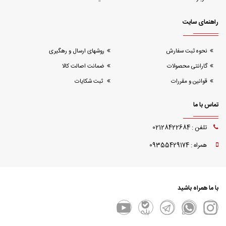
راهنمای سایت
نحوه ثبت سفارش
روشهای ارسال و رهگیری
گارانتی محصولات
ضمانت اصالت کالا
قوانین و مقررات
ثبت شکایات
تماس با ما
تلفن : 02128422684
همراه : 09355429174
با ما همراه باشید