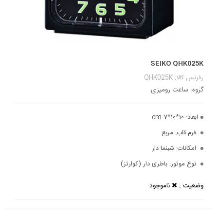
SEIKO QHK025K
رفرنس کالا: QHK025K
گروه: ساعت رومیزی
ابعاد:
10*10*7 cm
فرم قاب:
مربع
امکانات:
شبنما دار
نوع موتور:
باطری دار (کوارتز)
وضعیت :
ناموجود