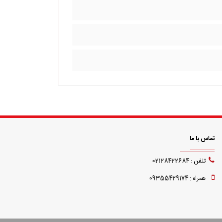
تماس با ما
تلفن : 02128422684
همراه : 09355429174