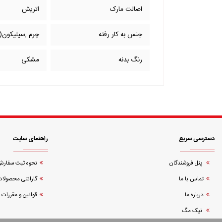
اصالت مارک
اتریش
جنس به کار رفته
چرم ,سیلیکون(ر
رنگ بدنه
مشکی
دسترسی سریع
راهنمای سایت
پنل فروشندگان
نحوه ثبت سفار
تماس با ما
گارانتی محصولات
درباره ما
قوانین و مقررات
نیک مگ