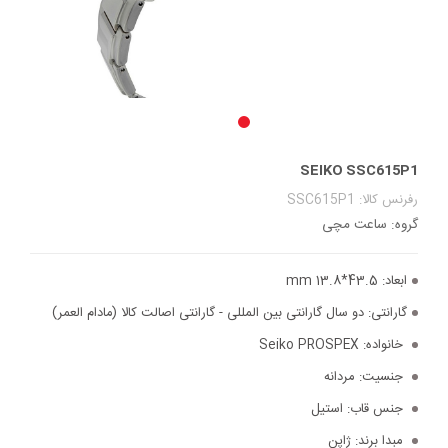
SEIKO SSC615P1
رفرنس کالا: SSC615P1
گروه: ساعت مچی
ابعاد:
43.5*13.8 mm
گارانتی:
دو سال گارانتی بین المللی - گارانتی اصالت کالا (مادام العمر)
خانواده:
Seiko PROSPEX
جنسیت:
مردانه
جنس قاب:
استیل
مبدا برند:
ژاپن