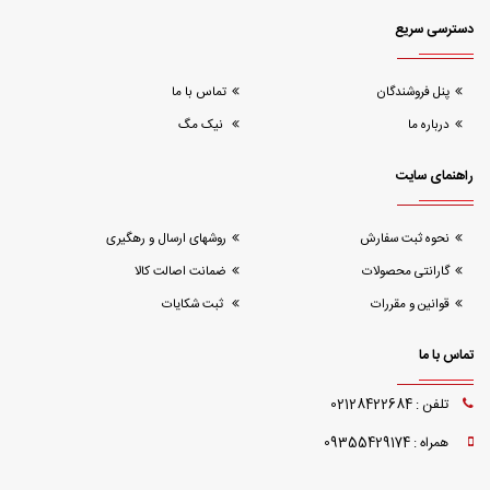
دسترسی سریع
پنل فروشندگان
تماس با ما
درباره ما
نیک مگ
راهنمای سایت
نحوه ثبت سفارش
روشهای ارسال و رهگیری
گارانتی محصولات
ضمانت اصالت کالا
قوانین و مقررات
ثبت شکایات
تماس با ما
تلفن : 02128422684
همراه : 09355429174