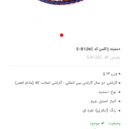
دستبند ژاکلمن کد S-B126C
رفرنس کالا: S-B126C
وزن:
13 g
گارانتی:
دو سال گارانتی بین المللی - گارانتی اصالت کالا (مادام العمر)
نوع:
دستبند
آلیاژ:
استیل ,چرم
رنگ (آبکاری):
نقره ای
وضعیت :
موجود