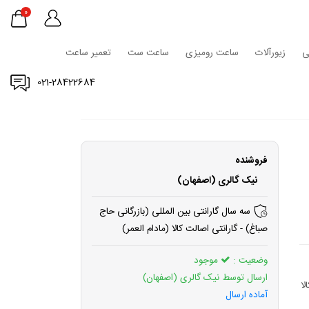
0
ی
زیورآلات
ساعت رومیزی
ساعت ست
تعمیر ساعت
021-28422684
فروشنده
نیک گالری (اصفهان)
سه سال گارانتی بین المللی (بازرگانی حاج
صباغ) - گارانتی اصالت کالا (مادام العمر)
وضعیت :
موجود
ارسال توسط نیک گالری (اصفهان)
لا
آماده ارسال