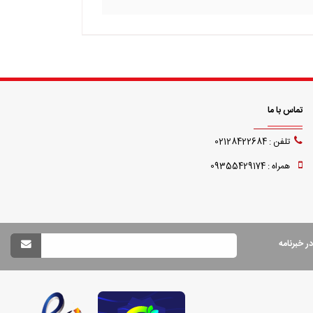
تماس با ما
تلفن : 02128422684
همراه : 09355429174
 خبرنامه