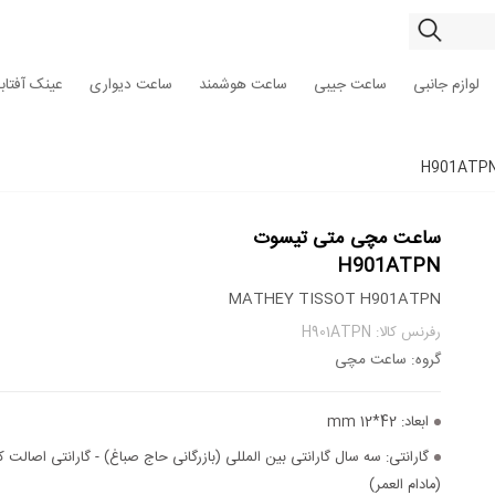
لوازم جانبی
ساعت جیبی
ساعت هوشمند
ساعت دیواری
عینک آفتاب
ساعت مچی متی تیسوت
H901ATPN
MATHEY TISSOT H901ATPN
رفرنس کالا: H901ATPN
گروه: ساعت مچی
ابعاد:
42*12 mm
گارانتی:
سه سال گارانتی بین المللی (بازرگانی حاج صباغ) - گارانتی اصالت کا
(مادام العمر)