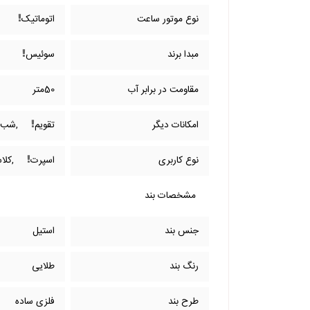
نوع موتور ساعت
اتوماتیک
مبدا برند
سوئیس
مقاومت در برابر آب
50متر
امکانات دیگر
تقویم
,شب ن
نوع کاربری
اسپرت
,کلا
مشخصات بند
جنس بند
استیل
رنگ بند
طلایی
طرح بند
فلزی ساده