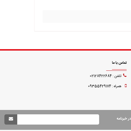
تماس با ما
تلفن : 02128422684
همراه : 09355429174
 خبرنامه