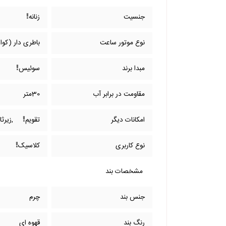
جنسیت
زنانه
نوع موتور ساعت
باطری دار (کوار
مبدا برند
سوئیس
مقاومت در برابر آب
30متر
امکانات دیگر
تقویم
,زیرثا
نوع کاربری
کلاسیک
مشخصات بند
جنس بند
چرم
رنگ بند
قهوه ای