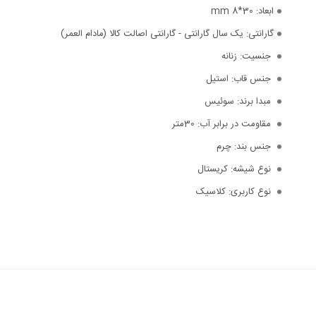
ابعاد:
30*8 mm
گارانتی:
یک سال گارانتی - گارانتی اصالت کالا (مادام العمر)
جنسیت:
زنانه
جنس قاب:
استیل
مبدا برند:
سوئیس
مقاومت در برابر آب:
30متر
جنس بند:
چرم
نوع شیشه:
کریستال
نوع کاربری:
کلاسیک