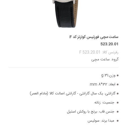
ساعت مچی فورتیس کوارتز کد F
523.20.01
رفرنس کالا: F 523.20.01
گروه: ساعت مچی
وزن:
31 g
ابعاد:
32*8 mm
گارانتی:
یک سال گارانتی - گارانتی اصالت کالا (مادام العمر)
جنسیت:
زنانه
جنس قاب:
برنج با روکش استیل
مبدا برند:
سوئیس