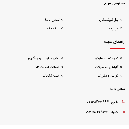
دسترسی سریع
پنل فروشندگان
تماس با ما
درباره ما
نیک مگ
راهنمای سایت
نحوه ثبت سفارش
روشهای ارسال و رهگیری
گارانتی محصولات
ضمانت اصالت کالا
قوانین و مقررات
ثبت شکایات
تماس با ما
تلفن : 02128422684
همراه : 09355429174