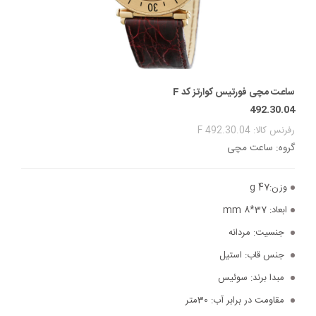
ساعت مچی فورتیس کوارتز کد F
492.30.04
رفرنس کالا: F 492.30.04
گروه: ساعت مچی
وزن:
47 g
ابعاد:
37*8 mm
جنسیت:
مردانه
جنس قاب:
استیل
مبدا برند:
سوئیس
مقاومت در برابر آب:
30متر