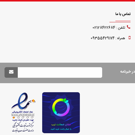
تماس با ما
تلفن : 02128422684
همراه : 09355429174
 خبرنامه