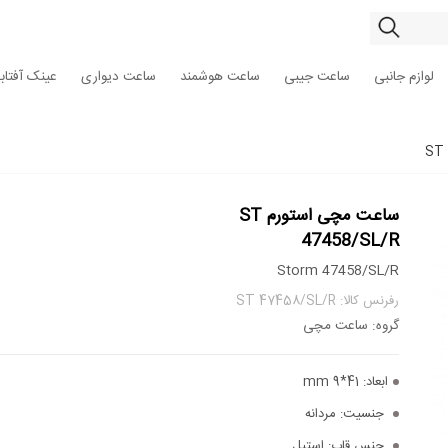
لوازم جانبی
ساعت جیبی
ساعت هوشمند
ساعت دیواری
عینک آفتاب
ساعت مچی استورم ST
47458/SL/R
Storm 47458/SL/R
رفرنس کالا: ST 47458/SL/R
گروه: ساعت مچی
ابعاد:
41*9 mm
جنسیت:
مردانه
جنس قاب:
استیل