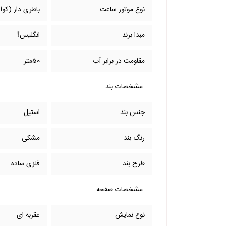
نوع موتور ساعت
باطری دار (کوار
مبدا برند
انگلیس
مقاومت در برابر آب
50متر
مشخصات بند
جنس بند
استیل
رنگ بند
مشکی
طرح بند
فلزی ساده
مشخصات صفحه
نوع نمایش
عقربه ای