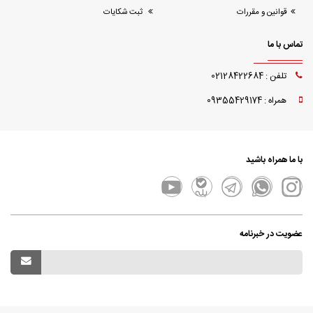
قوانین و مقررات
ثبت شکایات
تماس با ما
تلفن : 02128422684
همراه : 09355429174
با ما همراه باشید
عضویت در خبرنامه