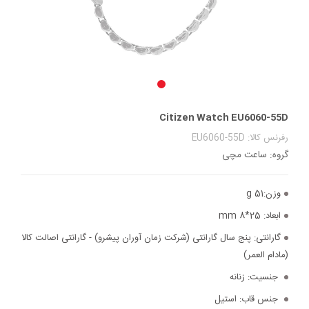
Citizen Watch EU6060-55D
رفرنس کالا: EU6060-55D
گروه: ساعت مچی
وزن:
51 g
ابعاد:
25*8 mm
گارانتی:
پنج سال گارانتی (شرکت زمان آوران پیشرو) - گارانتی اصالت کالا
(مادام العمر)
جنسیت:
زنانه
جنس قاب:
استیل