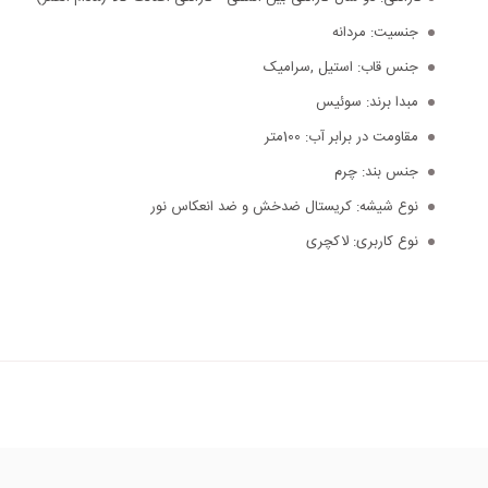
جنسیت:
مردانه
جنس قاب:
استیل ,سرامیک
مبدا برند:
سوئیس
مقاومت در برابر آب:
100متر
جنس بند:
چرم
نوع شیشه:
کریستال ضدخش و ضد انعکاس نور
نوع کاربری:
لاکچری