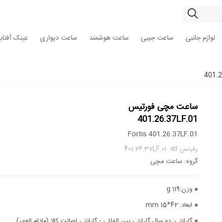
لوازم جانبی
ساعت جیبی
ساعت هوشمند
ساعت دیواری
عینک آفتاب
ساعت مچی فورتیس
401.26.37LF.01
Fortis 401.26.37LF.01
رفرنس کالا: 401.26.37LF.01
گروه: ساعت مچی
وزن:
119 g
ابعاد:
42*15 mm
گارانتی:
دو سال گارانتی بین المللی - گارانتی اصالت کالا (مادام العمر)