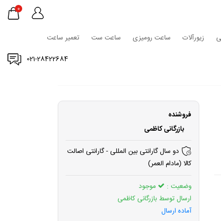
0
ی
زیورآلات
ساعت رومیزی
ساعت ست
تعمیر ساعت
021-28422684
فروشنده
بازرگانی کاظمی
دو سال گارانتی بین المللی - گارانتی اصالت
کالا (مادام العمر)
وضعیت :
موجود
ارسال توسط بازرگانی کاظمی
آماده ارسال