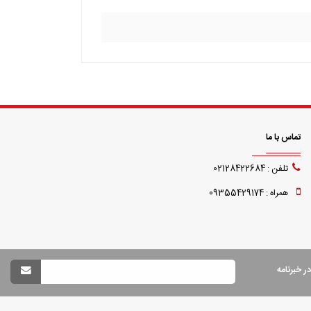
تماس با ما
تلفن : 02128422684
همراه : 09355429174
 خبرنامه