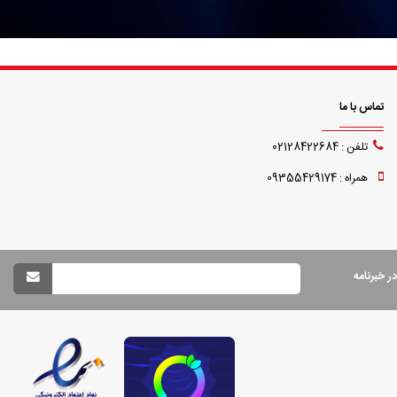
تماس با ما
تلفن : 02128422684
همراه : 09355429174
 خبرنامه