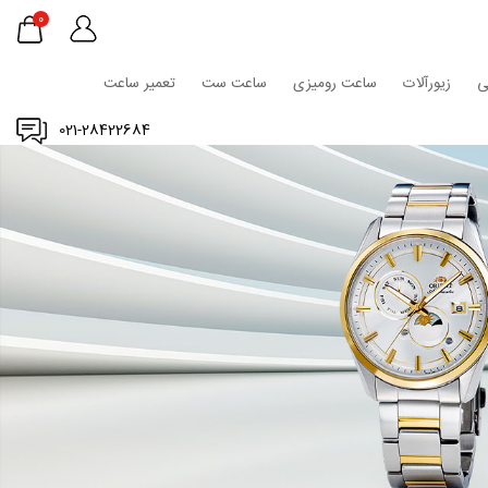
0
ی
زیورآلات
ساعت رومیزی
ساعت ست
تعمیر ساعت
021-28422684