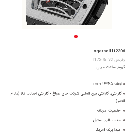
Ingersoll I12306
رفرنس کالا: I12306
گروه: ساعت مچی
ابعاد:
45*14 mm
گارانتی:
گارانتی بین المللی شرکت حاج صباغ - گارانتی اصالت کالا (مادام
العمر)
جنسیت:
مردانه
جنس قاب:
استیل
مبدا برند:
آمریکا