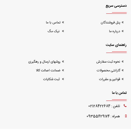
دسترسی سریع
پنل فروشندگان
تماس با ما
درباره ما
نیک مگ
راهنمای سایت
نحوه ثبت سفارش
روشهای ارسال و رهگیری
گارانتی محصولات
ضمانت اصالت کالا
قوانین و مقررات
ثبت شکایات
تماس با ما
تلفن : 02128422684
همراه : 09355429174