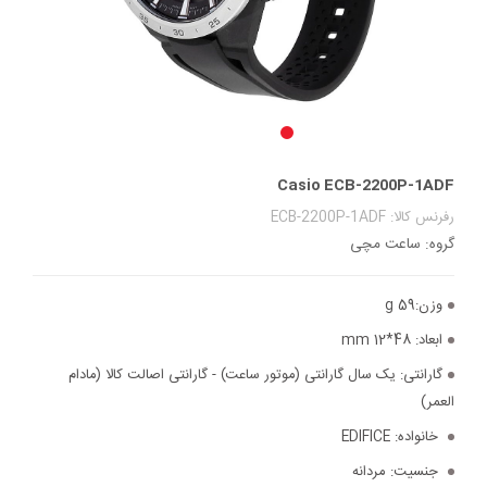
Casio ECB-2200P-1ADF
رفرنس کالا: ECB-2200P-1ADF
گروه: ساعت مچی
وزن:
59 g
ابعاد:
48*12 mm
گارانتی:
یک سال گارانتی (موتور ساعت) - گارانتی اصالت کالا (مادام
العمر)
خانواده:
EDIFICE
جنسیت:
مردانه