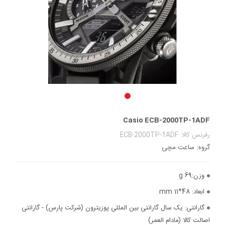
Casio ECB-2000TP-1ADF
رفرنس کالا: ECB-2000TP-1ADF
گروه: ساعت مچی
وزن:
69 g
ابعاد:
48*11 mm
گارانتی:
یک سال گارانتی بین المللی پوزیترون (شرکت پارس) - گارانتی
اصالت کالا (مادام العمر)