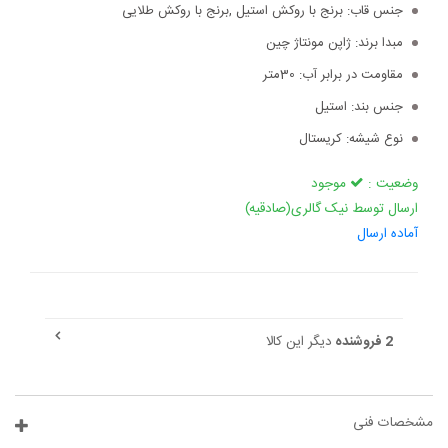
جنس قاب:
برنج با روکش استیل ,برنج با روکش طلایی
مبدا برند:
ژاپن مونتاژ چین
مقاومت در برابر آب:
30متر
جنس بند:
استیل
نوع شیشه:
کریستال
وضعیت :
موجود
ارسال توسط نیک گالری(صادقیه)
آماده ارسال
2 فروشنده
دیگر این کالا
مشخصات فنی