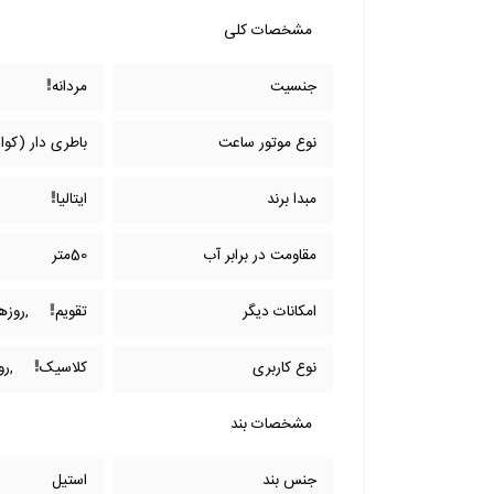
مشخصات کلی
جنسیت
مردانه
نوع موتور ساعت
باطری دار (کوار
مبدا برند
ایتالیا
مقاومت در برابر آب
50متر
امکانات دیگر
تقویم
,روزه
نوع کاربری
کلاسیک
,رو
مشخصات بند
جنس بند
استیل