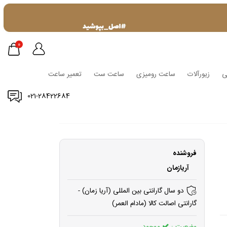
0
ی
زیورآلات
ساعت رومیزی
ساعت ست
تعمیر ساعت
021-28422684
فروشنده
آریازمان
دو سال گارانتی بین المللی (آریا زمان) -
گارانتی اصالت کالا (مادام العمر)