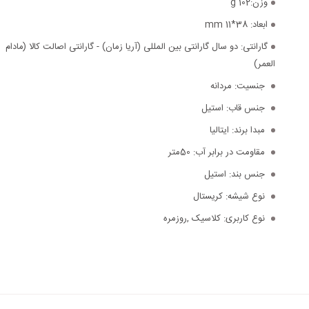
وزن:
102 g
ابعاد:
38*11 mm
گارانتی:
دو سال گارانتی بین المللی (آریا زمان) - گارانتی اصالت کالا (مادام
العمر)
جنسیت:
مردانه
جنس قاب:
استیل
مبدا برند:
ایتالیا
مقاومت در برابر آب:
50متر
جنس بند:
استیل
نوع شیشه:
کریستال
نوع کاربری:
کلاسیک ,روزمره