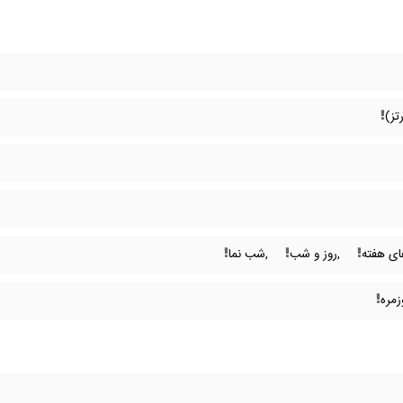
تز)
ای هفته
,روز و شب
,شب نما
زمره