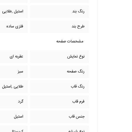
رنگ بند
استیل ,طلایی
طرح بند
فلزی ساده
مشخصات صفحه
نوع نمایش
عقربه ای
رنگ صفحه
سبز
رنگ قاب
طلایی ,استیل
فرم قاب
گرد
جنس قاب
استیل
نوع شیشه
کریستال