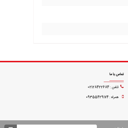
تماس با ما
تلفن : 02128422684
همراه : 09355429174