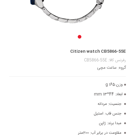
Citizen watch CB5866-55E
رفرنس کالا: CB5866-55E
گروه: ساعت مچی
وزن:
165 g
ابعاد:
44*13 mm
جنسیت:
مردانه
جنس قاب:
استیل
مبدا برند:
ژاپن
مقاومت در برابر آب:
200متر