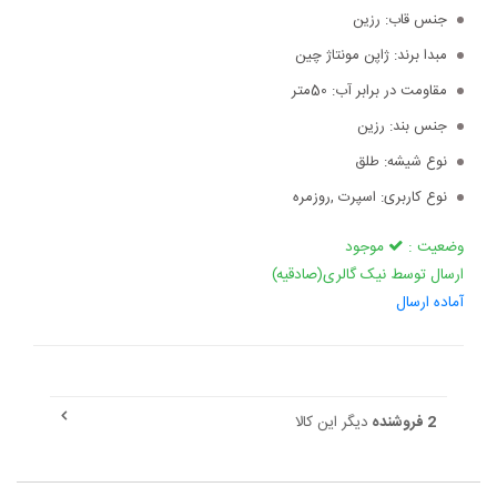
جنس قاب:
رزین
مبدا برند:
ژاپن مونتاژ چین
مقاومت در برابر آب:
50متر
جنس بند:
رزین
نوع شیشه:
طلق
نوع کاربری:
اسپرت ,روزمره
وضعیت :
موجود
ارسال توسط نیک گالری(صادقیه)
آماده ارسال
2 فروشنده
دیگر این کالا