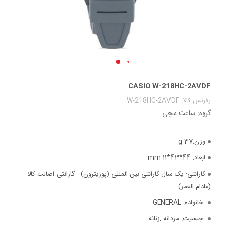
CASIO W-218HC-2AVDF
رفرنس کالا: W-218HC-2AVDF
گروه: ساعت مچی
وزن:
37 g
ابعاد:
44*43*11 mm
گارانتی:
یک سال گارانتی بین المللی (پوزیترون) - گارانتی اصالت کالا
(مادام العمر)
خانواده:
GENERAL
جنسیت:
مردانه ,زنانه